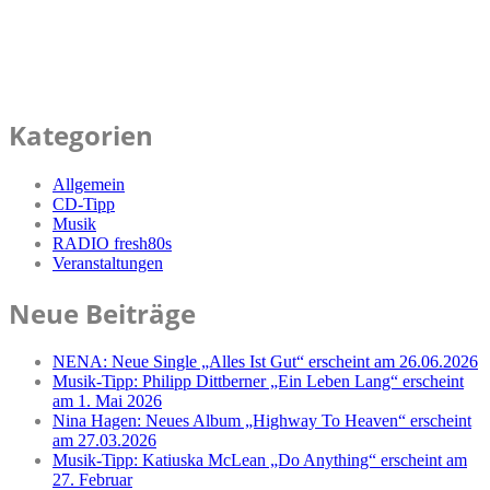
Kategorien
Allgemein
CD-Tipp
Musik
RADIO fresh80s
Veranstaltungen
Neue Beiträge
NENA: Neue Single „Alles Ist Gut“ erscheint am 26.06.2026
Musik-Tipp: Philipp Dittberner „Ein Leben Lang“ erscheint
am 1. Mai 2026
Nina Hagen: Neues Album „Highway To Heaven“ erscheint
am 27.03.2026
Musik-Tipp: Katiuska McLean „Do Anything“ erscheint am
27. Februar