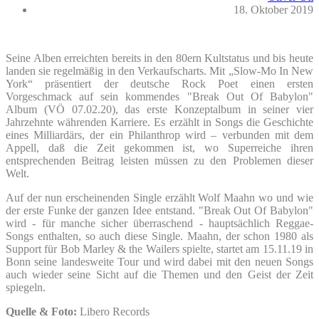
18. Oktober 2019
Seine Alben erreichten bereits in den 80ern Kultstatus und bis heute
landen sie regelmäßig in den Verkaufscharts. Mit „Slow-Mo In New
York“ präsentiert der deutsche Rock Poet einen ersten
Vorgeschmack auf sein kommendes "Break Out Of Babylon"
Album (VÖ 07.02.20), das erste Konzeptalbum in seiner vier
Jahrzehnte währenden Karriere. Es erzählt in Songs die Geschichte
eines Milliardärs, der ein Philanthrop wird – verbunden mit dem
Appell, daß die Zeit gekommen ist, wo Superreiche ihren
entsprechenden Beitrag leisten müssen zu den Problemen dieser
Welt.
Auf der nun erscheinenden Single erzählt Wolf Maahn wo und wie
der erste Funke der ganzen Idee entstand. "Break Out Of Babylon"
wird - für manche sicher überraschend - hauptsächlich Reggae-
Songs enthalten, so auch diese Single. Maahn, der schon 1980 als
Support für Bob Marley & the Wailers spielte, startet am 15.11.19 in
Bonn seine landesweite Tour und wird dabei mit den neuen Songs
auch wieder seine Sicht auf die Themen und den Geist der Zeit
spiegeln.
Quelle & Foto:
Libero Records