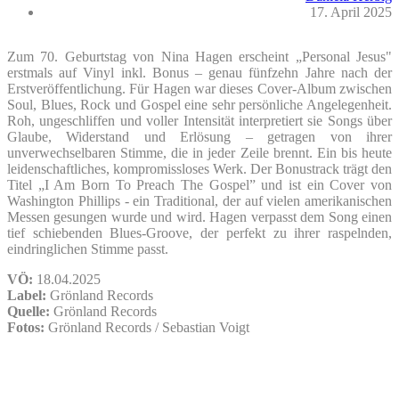
17. April 2025
Zum 70. Geburtstag von Nina Hagen erscheint „Personal Jesus"
erstmals auf Vinyl inkl. Bonus – genau fünfzehn Jahre nach der
Erstveröffentlichung. Für Hagen war dieses Cover-Album zwischen
Soul, Blues, Rock und Gospel eine sehr persönliche Angelegenheit.
Roh, ungeschliffen und voller Intensität interpretiert sie Songs über
Glaube, Widerstand und Erlösung – getragen von ihrer
unverwechselbaren Stimme, die in jeder Zeile brennt. Ein bis heute
leidenschaftliches, kompromissloses Werk. Der Bonustrack trägt den
Titel „I Am Born To Preach The Gospel” und ist ein Cover von
Washington Phillips - ein Traditional, der auf vielen amerikanischen
Messen gesungen wurde und wird. Hagen verpasst dem Song einen
tief schiebenden Blues-Groove, der perfekt zu ihrer raspelnden,
eindringlichen Stimme passt.
VÖ:
18.04.2025
Label:
Grönland Records
Quelle:
Grönland Records
Fotos:
Grönland Records / Sebastian Voigt