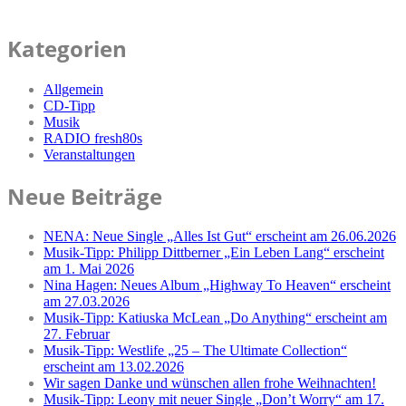
Kategorien
Allgemein
CD-Tipp
Musik
RADIO fresh80s
Veranstaltungen
Neue Beiträge
NENA: Neue Single „Alles Ist Gut“ erscheint am 26.06.2026
Musik-Tipp: Philipp Dittberner „Ein Leben Lang“ erscheint
am 1. Mai 2026
Nina Hagen: Neues Album „Highway To Heaven“ erscheint
am 27.03.2026
Musik-Tipp: Katiuska McLean „Do Anything“ erscheint am
27. Februar
Musik-Tipp: Westlife „25 – The Ultimate Collection“
erscheint am 13.02.2026
Wir sagen Danke und wünschen allen frohe Weihnachten!
Musik-Tipp: Leony mit neuer Single „Don’t Worry“ am 17.