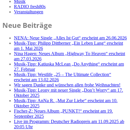
Musik
RADIO fresh80s
Veranstaltungen
Neue Beiträge
NENA: Neue Single „Alles Ist Gut“ erscheint am 26.06.2026
Musik-Tipp: Philipp Dittberner „Ein Leben Lang“ erscheint
am 1. Mai 2026
Nina Hagen: Neues Album „Highway To Heaven“ erscheint
am 27.03.2026
Musik-Tipp: Katiuska McLean „Do Anything“ erscheint am
27. Februar
Musik-Tipp: Westlife „25 – The Ultimate Collection“
erscheint am 13.02.2026
Wir sagen Danke und wünschen allen frohe Weihnachten!
Musik-Tipp: Leony mit neuer Single „Don’t Worry“ am 17.
Oktober 2025
Musik-Tipp: AnNa R. „Mut Zur Liebe“ erscheint am 10.
Oktober 2025
Fischer-Z: Neues Album „PUNKT!“ erscheint am 19.
September 2025
Live im Programm: Deutscher Radiopreis am 11.09.2025 ab
20:05 Uhr