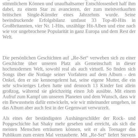
stimmlichem Können und unaufhaltsamer Entschlossenheit half ihm
dabei, zu einem Star zu avancieren, der zum meistverkauften
britischen Single-Künstler eines Jahrzehnts wurde. Seine
beeindruckende Erfolgsbilanz umfasst 33 Top-40-Hits in
Großbritannien, vier Nr. 1-Hits, unzählige Hit-Alben und eine nach
wie vor ungebrochene Popularität in ganz Europa und dem Rest der
Welt.
Die persönlichen Geschichten auf „Re-Set“ verweben sich zu einer
Geschichte über unseren Platz als Gemeinschaft in dieser
hochmodernen Welt, sowohl real als auch virtuell. So finden sich
Songs über die Notlage seiner Vorfahren auf dem Album - den
Onkel, den er nie kennengelernt hat, seine eigene Mutter, die ein
sehr schwieriges Leben hatte und dennoch 13 Kinder fast allein
großzog, während sie gleichzeitig einen Job ausübte. Mit einem
Aufruf zum Kampf um unseren Planeten und dem Wunsch, dass wir
ein Bewusstsein dafür entwickeln, wie wir miteinander umgehen, ist
das Album aber auch fest in der Gegenwart verwurzelt.
Als eines der beständigsten Aushängeschilder der Rock- und
Popgeschichte hat Shaky mehr gesehen und erreicht, als sich die
meisten Menschen erträumen können, seit er als Teenager das
Publikum zum ersten Mal verzauberte. Mit „Re-Set“ liefert Stevens