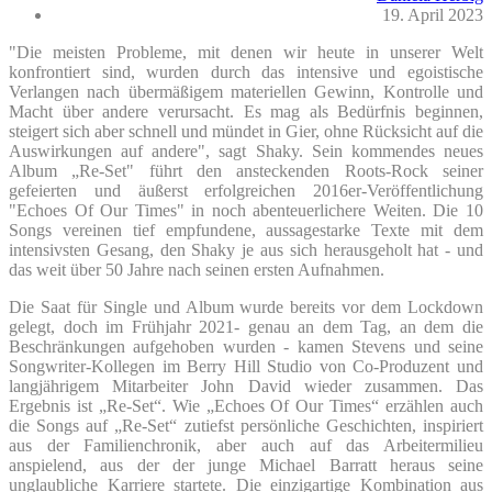
19. April 2023
"Die meisten Probleme, mit denen wir heute in unserer Welt
konfrontiert sind, wurden durch das intensive und egoistische
Verlangen nach übermäßigem materiellen Gewinn, Kontrolle und
Macht über andere verursacht. Es mag als Bedürfnis beginnen,
steigert sich aber schnell und mündet in Gier, ohne Rücksicht auf die
Auswirkungen auf andere", sagt Shaky. Sein kommendes neues
Album „Re-Set" führt den ansteckenden Roots-Rock seiner
gefeierten und äußerst erfolgreichen 2016er-Veröffentlichung
"Echoes Of Our Times" in noch abenteuerlichere Weiten. Die 10
Songs vereinen tief empfundene, aussagestarke Texte mit dem
intensivsten Gesang, den Shaky je aus sich herausgeholt hat - und
das weit über 50 Jahre nach seinen ersten Aufnahmen.
Die Saat für Single und Album wurde bereits vor dem Lockdown
gelegt, doch im Frühjahr 2021- genau an dem Tag, an dem die
Beschränkungen aufgehoben wurden - kamen Stevens und seine
Songwriter-Kollegen im Berry Hill Studio von Co-Produzent und
langjährigem Mitarbeiter John David wieder zusammen. Das
Ergebnis ist „Re-Set“. Wie „Echoes Of Our Times“ erzählen auch
die Songs auf „Re-Set“ zutiefst persönliche Geschichten, inspiriert
aus der Familienchronik, aber auch auf das Arbeitermilieu
anspielend, aus der der junge Michael Barratt heraus seine
unglaubliche Karriere startete. Die einzigartige Kombination aus