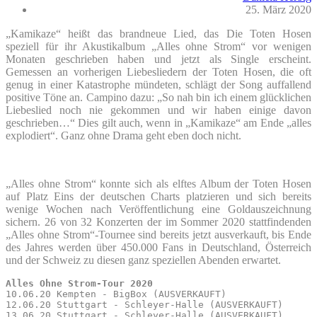
25. März 2020
„Kamikaze“ heißt das brandneue Lied, das Die Toten Hosen
speziell für ihr Akustikalbum „Alles ohne Strom“ vor wenigen
Monaten geschrieben haben und jetzt als Single erscheint.
Gemessen an vorherigen Liebesliedern der Toten Hosen, die oft
genug in einer Katastrophe mündeten, schlägt der Song auffallend
positive Töne an. Campino dazu: „So nah bin ich einem glücklichen
Liebeslied noch nie gekommen und wir haben einige davon
geschrieben…“ Dies gilt auch, wenn in „Kamikaze“ am Ende „alles
explodiert“. Ganz ohne Drama geht eben doch nicht.
„Alles ohne Strom“ konnte sich als elftes Album der Toten Hosen
auf Platz Eins der deutschen Charts platzieren und sich bereits
wenige Wochen nach Veröffentlichung eine Goldauszeichnung
sichern. 26 von 32 Konzerten der im Sommer 2020 stattfindenden
„Alles ohne Strom“-Tournee sind bereits jetzt ausverkauft, bis Ende
des Jahres werden über 450.000 Fans in Deutschland, Österreich
und der Schweiz zu diesen ganz speziellen Abenden erwartet.
Alles Ohne Strom-Tour 2020
10.06.20 Kempten - BigBox (AUSVERKAUFT)

12.06.20 Stuttgart - Schleyer-Halle (AUSVERKAUFT)

13.06.20 Stuttgart - Schleyer-Halle (AUSVERKAUFT)
