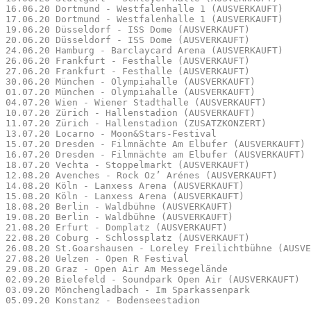
16.06.20 Dortmund - Westfalenhalle 1 (AUSVERKAUFT)

17.06.20 Dortmund - Westfalenhalle 1 (AUSVERKAUFT)

19.06.20 Düsseldorf - ISS Dome (AUSVERKAUFT)

20.06.20 Düsseldorf - ISS Dome (AUSVERKAUFT)

24.06.20 Hamburg - Barclaycard Arena (AUSVERKAUFT)

26.06.20 Frankfurt - Festhalle (AUSVERKAUFT)

27.06.20 Frankfurt - Festhalle (AUSVERKAUFT)

30.06.20 München - Olympiahalle (AUSVERKAUFT)

01.07.20 München - Olympiahalle (AUSVERKAUFT)

04.07.20 Wien - Wiener Stadthalle (AUSVERKAUFT)

10.07.20 Zürich - Hallenstadion (AUSVERKAUFT)

11.07.20 Zürich - Hallenstadion (ZUSATZKONZERT)

13.07.20 Locarno - Moon&Stars-Festival

15.07.20 Dresden - Filmnächte Am Elbufer (AUSVERKAUFT)

16.07.20 Dresden - Filmnächte am Elbufer (AUSVERKAUFT)

18.07.20 Vechta - Stoppelmarkt (AUSVERKAUFT)

12.08.20 Avenches - Rock Oz’ Arénes (AUSVERKAUFT)

14.08.20 Köln - Lanxess Arena (AUSVERKAUFT)

15.08.20 Köln - Lanxess Arena (AUSVERKAUFT)

18.08.20 Berlin - Waldbühne (AUSVERKAUFT)

19.08.20 Berlin - Waldbühne (AUSVERKAUFT)

21.08.20 Erfurt - Domplatz (AUSVERKAUFT)

22.08.20 Coburg - Schlossplatz (AUSVERKAUFT)

26.08.20 St.Goarshausen - Loreley Freilichtbühne (AUSVE
27.08.20 Uelzen - Open R Festival

29.08.20 Graz - Open Air Am Messegelände

02.09.20 Bielefeld - Soundpark Open Air (AUSVERKAUFT)

03.09.20 Mönchengladbach - Im Sparkassenpark
