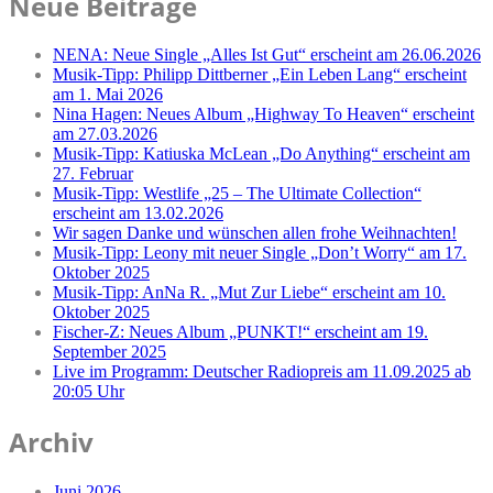
Neue Beiträge
NENA: Neue Single „Alles Ist Gut“ erscheint am 26.06.2026
Musik-Tipp: Philipp Dittberner „Ein Leben Lang“ erscheint
am 1. Mai 2026
Nina Hagen: Neues Album „Highway To Heaven“ erscheint
am 27.03.2026
Musik-Tipp: Katiuska McLean „Do Anything“ erscheint am
27. Februar
Musik-Tipp: Westlife „25 – The Ultimate Collection“
erscheint am 13.02.2026
Wir sagen Danke und wünschen allen frohe Weihnachten!
Musik-Tipp: Leony mit neuer Single „Don’t Worry“ am 17.
Oktober 2025
Musik-Tipp: AnNa R. „Mut Zur Liebe“ erscheint am 10.
Oktober 2025
Fischer-Z: Neues Album „PUNKT!“ erscheint am 19.
September 2025
Live im Programm: Deutscher Radiopreis am 11.09.2025 ab
20:05 Uhr
Archiv
Juni 2026