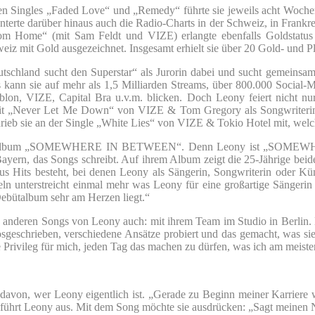
hren Singles „Faded Love“ und „Remedy“ führte sie jeweils acht Woch
rte darüber hinaus auch die Radio-Charts in der Schweiz, in Frankreich
rom Home“ (mit Sam Feldt und VIZE) erlangte ebenfalls Goldstatu
chweiz mit Gold ausgezeichnet. Insgesamt erhielt sie über 20 Gold- und 
eutschland sucht den Superstar“ als Jurorin dabei und sucht gemeins
s kann sie auf mehr als 1,5 Milliarden Streams, über 800.000 Socia
on, VIZE, Capital Bra u.v.m. blicken. Doch Leony feiert nicht nur m
ahit „Never Let Me Down“ von VIZE & Tom Gregory als Songwriterin 
ieb sie an der Single „White Lies“ von VIZE & Tokio Hotel mit, welc
 Debütalbum „SOMEWHERE IN BETWEEN“. Denn Leony ist „SOMEWHER
ayern, das Songs schreibt. Auf ihrem Album zeigt die 25-Jährige beide
 aus Hits besteht, bei denen Leony als Sängerin, Songwriterin oder Kün
eln unterstreicht einmal mehr was Leony für eine großartige Sängerin
ebütalbum sehr am Herzen liegt.“
alle anderen Songs von Leony auch: mit ihrem Team im Studio in Berlin
losgeschrieben, verschiedene Ansätze probiert und das gemacht, was sie
 Privileg für mich, jeden Tag das machen zu dürfen, was ich am meisten
von, wer Leony eigentlich ist. „Gerade zu Beginn meiner Karriere w
 führt Leony aus. Mit dem Song möchte sie ausdrücken: „Sagt meinen Na