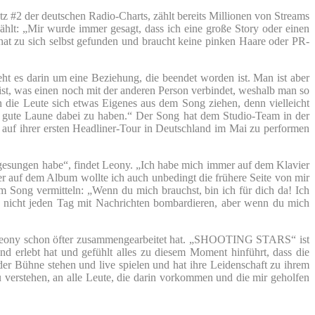
#2 der deutschen Radio-Charts, zählt bereits Millionen von Streams
zählt: „Mir wurde immer gesagt, dass ich eine große Story oder einen
hat zu sich selbst gefunden und braucht keine pinken Haare oder PR-
t es darin um eine Beziehung, die beendet worden ist. Man ist aber
ist, was einen noch mit der anderen Person verbindet, weshalb man so
 die Leute sich etwas Eigenes aus dem Song ziehen, denn vielleicht
e gute Laune dabei zu haben.“ Der Song hat dem Studio-Team in der
 auf ihrer ersten Headliner-Tour in Deutschland im Mai zu performen
n gesungen habe“, findet Leony. „Ich habe mich immer auf dem Klavier
aber auf dem Album wollte ich auch unbedingt die frühere Seite von mir
 Song vermitteln: „Wenn du mich brauchst, bin ich für dich da! Ich
ns nicht jeden Tag mit Nachrichten bombardieren, aber wenn du mich
um Leony schon öfter zusammengearbeitet hat. „SHOOTING STARS“ ist
d erlebt hat und gefühlt alles zu diesem Moment hinführt, dass die
er Bühne stehen und live spielen und hat ihre Leidenschaft zu ihrem
zu verstehen, an alle Leute, die darin vorkommen und die mir geholfen