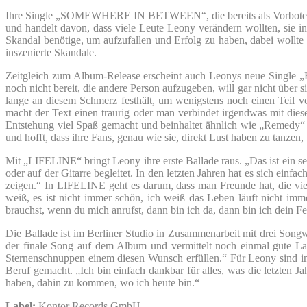
Ihre Single „SOMEWHERE IN BETWEEN“, die bereits als Vorbote des g
und handelt davon, dass viele Leute Leony verändern wollten, sie in
Skandal benötige, um aufzufallen und Erfolg zu haben, dabei wollte
inszenierte Skandale.
Zeitgleich zum Album-Release erscheint auch Leonys neue Single „H
noch nicht bereit, die andere Person aufzugeben, will gar nicht übe
lange an diesem Schmerz festhält, um wenigstens noch einen Teil v
macht der Text einen traurig oder man verbindet irgendwas mit di
Entstehung viel Spaß gemacht und beinhaltet ähnlich wie „Remedy“ w
und hofft, dass ihre Fans, genau wie sie, direkt Lust haben zu tanzen
Mit „LIFELINE“ bringt Leony ihre erste Ballade raus. „Das ist ein s
oder auf der Gitarre begleitet. In den letzten Jahren hat es sich ein
zeigen.“ In LIFELINE geht es darum, dass man Freunde hat, die vie
weiß, es ist nicht immer schön, ich weiß das Leben läuft nicht im
brauchst, wenn du mich anrufst, dann bin ich da, dann bin ich dein F
Die Ballade ist im Berliner Studio in Zusammenarbeit mit drei So
der finale Song auf dem Album und vermittelt noch einmal gute Lau
Sternenschnuppen einem diesen Wunsch erfüllen.“ Für Leony sind in 
Beruf gemacht. „Ich bin einfach dankbar für alles, was die letzten J
haben, dahin zu kommen, wo ich heute bin.“
Label:
Kontor Records GmbH