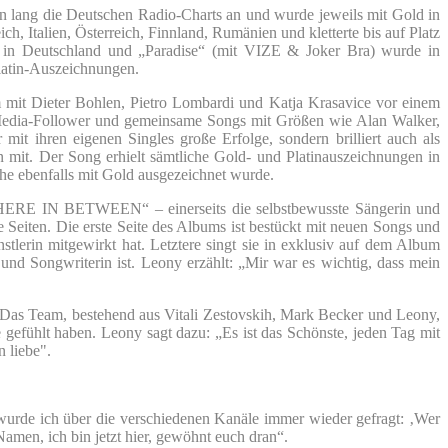
en lang die Deutschen Radio-Charts an und wurde jeweils mit Gold in
, Italien, Österreich, Finnland, Rumänien und kletterte bis auf Platz
s in Deutschland und „Paradise“ (mit VIZE & Joker Bra) wurde in
Platin-Auszeichnungen.
am mit Dieter Bohlen, Pietro Lombardi und Katja Krasavice vor einem
l-Media-Follower und gemeinsame Songs mit Größen wie Alan Walker,
it ihren eigenen Singles große Erfolge, sondern brilliert auch als
mit. Der Song erhielt sämtliche Gold- und Platinauszeichnungen in
he ebenfalls mit Gold ausgezeichnet wurde.
E IN BETWEEN“ – einerseits die selbstbewusste Sängerin und
 Seiten. Die erste Seite des Albums ist bestückt mit neuen Songs und
stlerin mitgewirkt hat. Letztere singt sie in exklusiv auf dem Album
 und Songwriterin ist. Leony erzählt: „Mir war es wichtig, dass mein
. Das Team, bestehend aus Vitali Zestovskih, Mark Becker und Leony,
 gefühlt haben. Leony sagt dazu: „Es ist das Schönste, jeden Tag mit
 liebe".
urde ich über die verschiedenen Kanäle immer wieder gefragt: ‚Wer
men, ich bin jetzt hier, gewöhnt euch dran“.