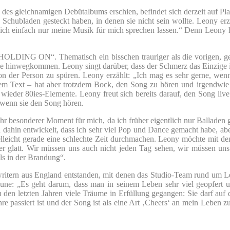
leichnamigen Debütalbums erschien, befindet sich derzeit auf Platz 
 Schubladen gesteckt haben, in denen sie nicht sein wollte. Leony er
 ich einfach nur meine Musik für mich sprechen lassen.“ Denn Leony 
OLDING ON“. Thematisch ein bisschen trauriger als die vorigen, geh
r sie hinwegkommen. Leony singt darüber, dass der Schmerz das Einzige 
on der Person zu spüren. Leony erzählt: „Ich mag es sehr gerne, wenn
esem Text – hat aber trotzdem Bock, den Song zu hören und irgendwi
ieder 80ies-Elemente. Leony freut sich bereits darauf, den Song live
, wenn sie den Song hören.
ehr besonderer Moment für mich, da ich früher eigentlich nur Ballade
fach dahin entwickelt, dass ich sehr viel Pop und Dance gemacht habe, 
lleicht gerade eine schlechte Zeit durchmachen. Leony möchte mit dem
mer glatt. Wir müssen uns auch nicht jeden Tag sehen, wir müssen u
els in der Brandung“.
ngwritern aus England entstanden, mit denen das Studio-Team rund 
ne: „Es geht darum, dass man in seinem Leben sehr viel geopfert un
den letzten Jahren viele Träume in Erfüllung gegangen: Sie darf auf d
ahre passiert ist und der Song ist als eine Art ‚Cheers‘ an mein Leben 