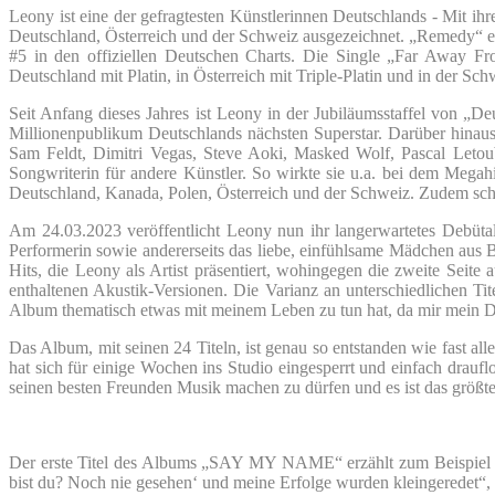
Leony ist eine der gefragtesten Künstlerinnen Deutschlands - Mit i
Deutschland, Österreich und der Schweiz ausgezeichnet. „Remedy“ ente
#5 in den offiziellen Deutschen Charts. Die Single „Far Away F
Deutschland mit Platin, in Österreich mit Triple-Platin und in der S
Seit Anfang dieses Jahres ist Leony in der Jubiläumsstaffel von „D
Millionenpublikum Deutschlands nächsten Superstar. Darüber hinau
Sam Feldt, Dimitri Vegas, Steve Aoki, Masked Wolf, Pascal Letoubl
Songwriterin für andere Künstler. So wirkte sie u.a. bei dem Meg
Deutschland, Kanada, Polen, Österreich und der Schweiz. Zudem schr
Am 24.03.2023 veröffentlicht Leony nun ihr langerwartetes
Performerin sowie andererseits das liebe, einfühlsame Mädchen aus B
Hits, die Leony als Artist präsentiert, wohingegen die zweite Seite
enthaltenen Akustik-Versionen. Die Varianz an unterschiedlichen Tit
Album thematisch etwas mit meinem Leben zu tun hat, da mir mein D
Das Album, mit seinen 24 Titeln, ist genau so entstanden wie fast 
hat sich für einige Wochen ins Studio eingesperrt und einfach drauf
seinen besten Freunden Musik machen zu dürfen und es ist das größte
Der erste Titel des Albums „SAY MY NAME“ erzählt zum Beispiel da
bist du? Noch nie gesehen‘ und meine Erfolge wurden kleingeredet“,