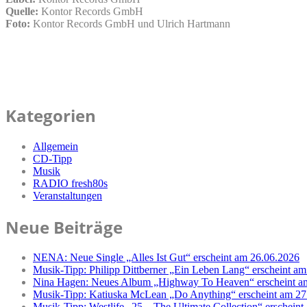
Quelle:
Kontor Records GmbH
Foto:
Kontor Records GmbH und Ulrich Hartmann
Kategorien
Allgemein
CD-Tipp
Musik
RADIO fresh80s
Veranstaltungen
Neue Beiträge
NENA: Neue Single „Alles Ist Gut“ erscheint am 26.06.2026
Musik-Tipp: Philipp Dittberner „Ein Leben Lang“ erscheint am
Nina Hagen: Neues Album „Highway To Heaven“ erscheint a
Musik-Tipp: Katiuska McLean „Do Anything“ erscheint am 27
Musik-Tipp: Westlife „25 – The Ultimate Collection“ erschein