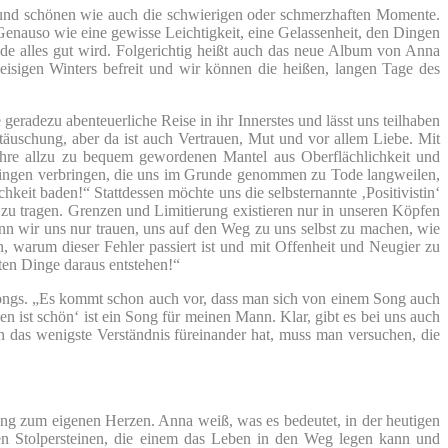
n und schönen wie auch die schwierigen oder schmerzhaften Momente.
. Genauso wie eine gewisse Leichtigkeit, eine Gelassenheit, den Dingen
nde alles gut wird. Folgerichtig heißt auch das neue Album von Anna
isigen Winters befreit und wir können die heißen, langen Tage des
adezu abenteuerliche Reise in ihr Innerstes und lässt uns teilhaben
äuschung, aber da ist auch Vertrauen, Mut und vor allem Liebe. Mit
Jahre allzu zu bequem gewordenen Mantel aus Oberflächlichkeit und
t Dingen verbringen, die uns im Grunde genommen zu Tode langweilen,
hkeit baden!“ Stattdessen möchte uns die selbsternannte ‚Positivistin‘
zu tragen. Grenzen und Limitierung existieren nur in unseren Köpfen
n wir uns nur trauen, uns auf den Weg zu uns selbst zu machen, wie
, warum dieser Fehler passiert ist und mit Offenheit und Neugier zu
ten Dinge daraus entstehen!“
Songs. „Es kommt schon auch vor, dass man sich von einem Song auch
n ist schön‘ ist ein Song für meinen Mann. Klar, gibt es bei uns auch
n das wenigste Verständnis füreinander hat, muss man versuchen, die
g zum eigenen Herzen. Anna weiß, was es bedeutet, in der heutigen
 den Stolpersteinen, die einem das Leben in den Weg legen kann und