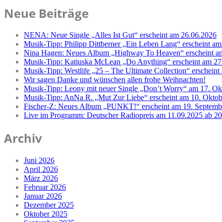
Neue Beiträge
NENA: Neue Single „Alles Ist Gut“ erscheint am 26.06.2026
Musik-Tipp: Philipp Dittberner „Ein Leben Lang“ erscheint am
Nina Hagen: Neues Album „Highway To Heaven“ erscheint a
Musik-Tipp: Katiuska McLean „Do Anything“ erscheint am 27
Musik-Tipp: Westlife „25 – The Ultimate Collection“ erschein
Wir sagen Danke und wünschen allen frohe Weihnachten!
Musik-Tipp: Leony mit neuer Single „Don’t Worry“ am 17. Ok
Musik-Tipp: AnNa R. „Mut Zur Liebe“ erscheint am 10. Okto
Fischer-Z: Neues Album „PUNKT!“ erscheint am 19. Septemb
Live im Programm: Deutscher Radiopreis am 11.09.2025 ab 2
Archiv
Juni 2026
April 2026
März 2026
Februar 2026
Januar 2026
Dezember 2025
Oktober 2025