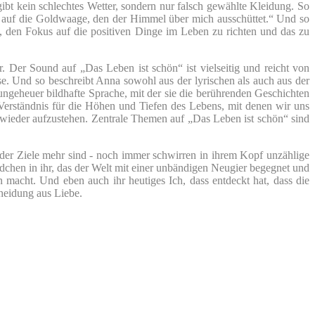
bt kein schlechtes Wetter, sondern nur falsch gewählte Kleidung. So
fen auf die Goldwaage, den der Himmel über mich ausschüttet.“ Und so
n, den Fokus auf die positiven Dinge im Leben zu richten und das zu
er Sound auf „Das Leben ist schön“ ist vielseitig und reicht von
se. Und so beschreibt Anna sowohl aus der lyrischen als auch aus der
ngeheuer bildhafte Sprache, mit der sie die berührenden Geschichten
 Verständnis für die Höhen und Tiefen des Lebens, mit denen wir uns
en wieder aufzustehen. Zentrale Themen auf „Das Leben ist schön“ sind
oder Ziele mehr sind - noch immer schwirren in ihrem Kopf unzählige
dchen in ihr, das der Welt mit einer unbändigen Neugier begegnet und
n macht. Und eben auch ihr heutiges Ich, dass entdeckt hat, dass die
cheidung aus Liebe.