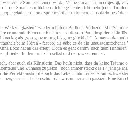
 wieder die Sonne scheinen wird. „Meine Oma hat immer gesagt, es gi
- um in der Sprache zu bleiben - ich lege heute nicht mehr jeden Trop
 energiegeladenen Hook sprichwörtlich mitreißen - uns darin bestärke
„Werkzeugkasten“ wieder mit dem Berliner Produzent Mic Schröder. D
re erinnernde Elemente bis hin zu stark vom Punk inspirierte Einflüs
knackig als „von ganz traurig bis ganz glücklich“. Annas starke und u
rtrautheit beim Hören - fast so, als gäbe es da ein unausgesprochenes
ch Anna Loos hat all das erlebt. Doch es geht darum, nach dem Hinfall
n, Frieden finden - mit sich selbst und dem, was man hat.
ch, aber auch als Künstlerin. Das heißt nicht, dass da keine Träume 
Abenteuer und Zuhause zugleich - noch immer steckt das 17-jährige Mä
die Perfektionistin, die sich das Leben mitunter selbst am schwerste
erkennen, dass das Leben schön ist - was immer auch passiert. Eine Ents