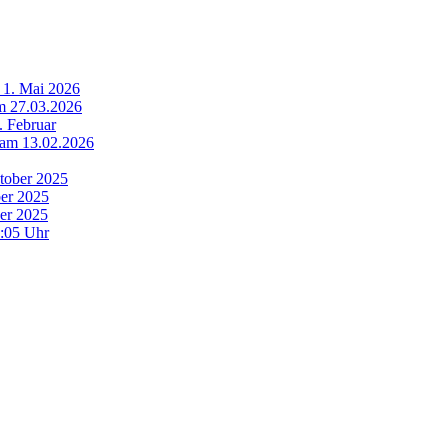
 1. Mai 2026
m 27.03.2026
. Februar
t am 13.02.2026
tober 2025
ber 2025
er 2025
0:05 Uhr