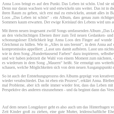
Anna Loos bringt es auf den Punkt. Das Leben ist schön. Und sie n
Denn nur daran wachsen wir und entwickeln uns weiter. Das ist in dies
ihren Raum zu geben, sich erst mal zu entwickeln, anstatt alles in
Loos „Das Leben ist schön“ - ein Album, dass genau zum richtigen
Sommers kaum erwarten. Der ewige Kreislauf des Lebens wird uns auch
Mit ihrem neuen insgesamt zwölf Songs umfassenden Album „Das Leben
an den vielschichtigen Ebenen ihrer zum Teil neuen Gedanken- und 
schonungsloser Ehrlichkeit legt Anna Loos den Finger auf wunde P
Gleichmut zu hüllen. Wie in „Alles in uns brennt“, in dem Anna auf
kompromisslos appelliert: „Lasst uns damit aufhören. Lasst uns nichts
wie in dem Song „Hunderttausend Farben“ dazu inspirieren, selbstbe
und wir haben jederzeit die Wahl von einem Moment zum nächsten, e
es wiederum in dem Song „Mauern“ heißt. Sie ermutigt uns weiterhin
schauen, welche Möglichkeiten sich von dem neuen Ausgangspunkt eröf
So ist auch der Entstehungsprozess des Albums geprägt von kreativ
wieder verabschiedet. Das ist eben ein Prozess“, erklärt Anna. Bleib
mal Probleme, aber ich stelle immer wieder fest, dass das Leben mi
Perspektive des anderen einzunehmen - und da beginnt dann das Vers
Auf dem neuen Longplayer geht es also auch um das Hinterfragen v
Zeit Kinder groß zu ziehen, eine gute Mutter, leidenschaftliche E