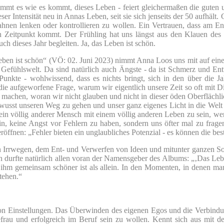
immt es wie es kommt, dieses Leben - feiert gleichermaßen die gute
er Intensität neu in Annas Leben, seit sie sich jenseits der 50 aufhält
 Bahnen lenken oder kontrollieren zu wollen. Ein Vertrauen, dass am E
 Zeitpunkt kommt. Der Frühling hat uns längst aus den Klauen des e
 dieses Jahr begleiten. Ja, das Leben ist schön.
 ist schön“ (VÖ: 02. Juni 2023) nimmt Anna Loos uns mit auf eine ger
Gefühlswelt. Da sind natürlich auch Ängste - da ist Schmerz und Entt
unkte - wohlwissend, dass es nichts bringt, sich in den über die 
 die aufgeworfene Frage, warum wir eigentlich unsere Zeit so oft mi
 machen, woran wir nicht glauben und nicht in dieser öden Oberflächlic
wusst unseren Weg zu gehen und unser ganz eigenes Licht in die Welt 
in völlig anderer Mensch mit einem völlig anderen Leben zu sein, wen
, keine Angst vor Fehlern zu haben, sondern uns öfter mal zu fragen
fnen: „Fehler bieten ein unglaubliches Potenzial - es können die bes
en Irrwegen, dem Ent- und Verwerfen von Ideen und mitunter ganzen 
en durfte natürlich allen voran der Namensgeber des Albums: „‚Das Lebe
t ihm gemeinsam schöner ist als allein. In den Momenten, in denen ma
tehen.“
on Einstellungen. Das Überwinden des eigenen Egos und die Verbindun
hefrau und erfolgreich im Beruf sein zu wollen. Kennt sich aus mit