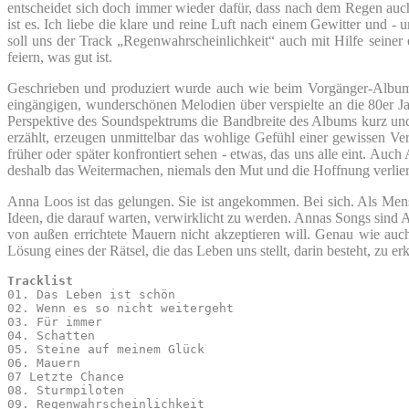
entscheidet sich doch immer wieder dafür, dass nach dem Regen auch
ist es. Ich liebe die klare und reine Luft nach einem Gewitter und 
soll uns der Track „Regenwahrscheinlichkeit“ auch mit Hilfe seiner
feiern, was gut ist.
Geschrieben und produziert wurde auch wie beim Vorgänger-Album 
eingängigen, wunderschönen Melodien über verspielte an die 80er Jah
Perspektive des Soundspektrums die Bandbreite des Albums kurz und 
erzählt, erzeugen unmittelbar das wohlige Gefühl einer gewissen Ve
früher oder später konfrontiert sehen - etwas, das uns alle eint. Au
deshalb das Weitermachen, niemals den Mut und die Hoffnung verliere
Anna Loos ist das gelungen. Sie ist angekommen. Bei sich. Als Mens
Ideen, die darauf warten, verwirklicht zu werden. Annas Songs sind 
von außen errichtete Mauern nicht akzeptieren will. Genau wie auch 
Lösung eines der Rätsel, die das Leben uns stellt, darin besteht, zu 
Tracklist
01. Das Leben ist schön

02. Wenn es so nicht weitergeht

03. Für immer

04. Schatten

05. Steine auf meinem Glück

06. Mauern

07 Letzte Chance

08. Sturmpiloten

09. Regenwahrscheinlichkeit
