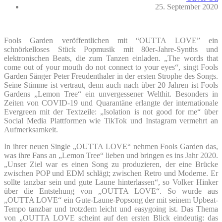
25. September 2020
Fools Garden veröffentlichen mit “OUTTA LOVE” ein
schnörkelloses Stück Popmusik mit 80er-Jahre-Synths und
elektronischen Beats, die zum Tanzen einladen. „The words that
come out of your mouth do not connect to your eyes“, singt Fools
Garden Sänger Peter Freudenthaler in der ersten Strophe des Songs.
Seine Stimme ist vertraut, denn auch nach über 20 Jahren ist Fools
Gardens „Lemon Tree“ ein unvergessener Welthit. Besonders in
Zeiten von COVID-19 und Quarantäne erlangte der internationale
Evergreen mit der Textzeile: „Isolation is not good for me“ über
Social Media Plattformen wie TikTok und Instagram vermehrt an
Aufmerksamkeit.
In ihrer neuen Single „OUTTA LOVE“ nehmen Fools Garden das,
was ihre Fans an „Lemon Tree“ lieben und bringen es ins Jahr 2020.
„Unser Ziel war es einen Song zu produzieren, der eine Brücke
zwischen POP und EDM schlägt; zwischen Retro und Moderne. Er
sollte tanzbar sein und gute Laune hinterlassen“, so Volker Hinker
über die Entstehung von „OUTTA LOVE“. So wurde aus
„OUTTA LOVE“ ein Gute-Laune-Popsong der mit seinem Upbeat-
Tempo tanzbar und trotzdem leicht und easygoing ist. Das Thema
von „OUTTA LOVE scheint auf den ersten Blick eindeutig: das