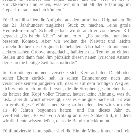
zurückkehren und sehen, was wir nun mit all der Erfahrung im
Gepäck daraus machen können."
Für Burchill schien die Aufgabe, aus dem primitiven Original ein für
das 21. Jahrhundert taugliches Stück zu machen, „eine große
Herausforderung". Schnell jedoch wurde auch er von diesem Riff
gepackt. „Es ist ein Killer", stimmt er zu. „Es brauchte nur einen
besseren Kontext. Aber wir wollten die Naivität und leichte
Unbeholfenheit des Originals beibehalten. Also habe ich mir einen
elektronischen Groove ausgedacht, halbierte das Tempo an einigen
Stellen und dann fand Jim plötzlich diesen neuen lyrischen Ansatz,
der es in die heutige Zeit transportierte."
Im Grunde genommen, versetzte sich Kerr auf den Dachboden
seiner Eltern zurück, sah in seinen Erinnerungen nach und
versicherte seinem jüngeren Ich, dass er auf dem richtigen Weg sei.
„Ich wende mich an die Person, die die Strophen geschrieben hat -
du hattest den Kopf voller Träume, hattest keine Ahnung, was du
tust... aber du warst überzeugt, dass es eine gute Sache ist. Es war
ein großartiges Gefühl, einen Song zu beenden, den wir vor mehr
als 40 Jahren begonnen hatten, und ihn dieses Jahr zu
veröffentlichen. Es war von Anfang an unser Schlachtruf, mit dem
wir die Leute wissen ließen, dass die Band zurückkommt.“
Fünfundvierzig Jahre später sind die Simple Minds immer noch ein