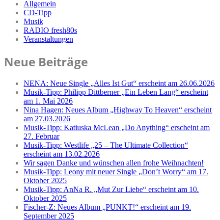
Allgemein
CD-Tipp
Musik
RADIO fresh80s
Veranstaltungen
Neue Beiträge
NENA: Neue Single „Alles Ist Gut“ erscheint am 26.06.2026
Musik-Tipp: Philipp Dittberner „Ein Leben Lang“ erscheint
am 1. Mai 2026
Nina Hagen: Neues Album „Highway To Heaven“ erscheint
am 27.03.2026
Musik-Tipp: Katiuska McLean „Do Anything“ erscheint am
27. Februar
Musik-Tipp: Westlife „25 – The Ultimate Collection“
erscheint am 13.02.2026
Wir sagen Danke und wünschen allen frohe Weihnachten!
Musik-Tipp: Leony mit neuer Single „Don’t Worry“ am 17.
Oktober 2025
Musik-Tipp: AnNa R. „Mut Zur Liebe“ erscheint am 10.
Oktober 2025
Fischer-Z: Neues Album „PUNKT!“ erscheint am 19.
September 2025