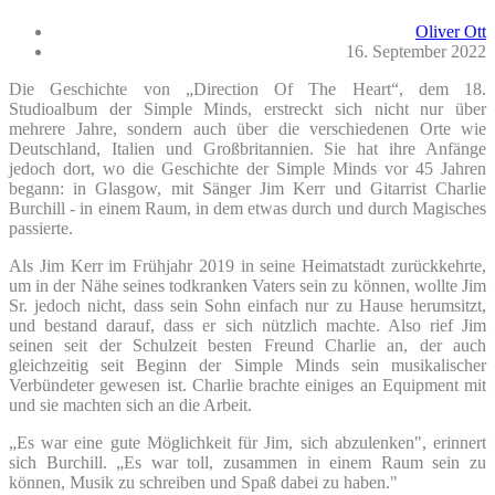
Oliver Ott
16. September 2022
Die Geschichte von „Direction Of The Heart“, dem 18.
Studioalbum der Simple Minds, erstreckt sich nicht nur über
mehrere Jahre, sondern auch über die verschiedenen Orte wie
Deutschland, Italien und Großbritannien. Sie hat ihre Anfänge
jedoch dort, wo die Geschichte der Simple Minds vor 45 Jahren
begann: in Glasgow, mit Sänger Jim Kerr und Gitarrist Charlie
Burchill - in einem Raum, in dem etwas durch und durch Magisches
passierte.
Als Jim Kerr im Frühjahr 2019 in seine Heimatstadt zurückkehrte,
um in der Nähe seines todkranken Vaters sein zu können, wollte Jim
Sr. jedoch nicht, dass sein Sohn einfach nur zu Hause herumsitzt,
und bestand darauf, dass er sich nützlich machte. Also rief Jim
seinen seit der Schulzeit besten Freund Charlie an, der auch
gleichzeitig seit Beginn der Simple Minds sein musikalischer
Verbündeter gewesen ist. Charlie brachte einiges an Equipment mit
und sie machten sich an die Arbeit.
„Es war eine gute Möglichkeit für Jim, sich abzulenken", erinnert
sich Burchill. „Es war toll, zusammen in einem Raum sein zu
können, Musik zu schreiben und Spaß dabei zu haben."