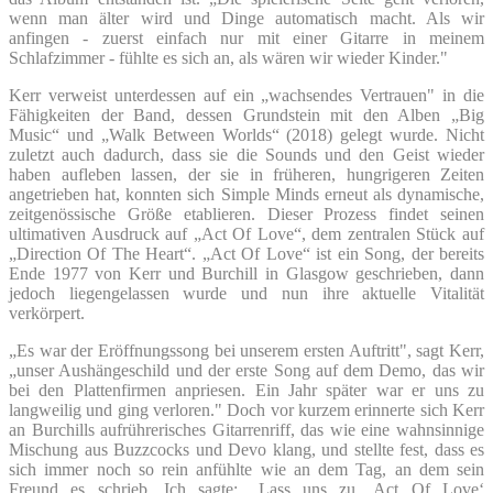
wenn man älter wird und Dinge automatisch macht. Als wir
anfingen - zuerst einfach nur mit einer Gitarre in meinem
Schlafzimmer - fühlte es sich an, als wären wir wieder Kinder."
Kerr verweist unterdessen auf ein „wachsendes Vertrauen" in die
Fähigkeiten der Band, dessen Grundstein mit den Alben „Big
Music“ und „Walk Between Worlds“ (2018) gelegt wurde. Nicht
zuletzt auch dadurch, dass sie die Sounds und den Geist wieder
haben aufleben lassen, der sie in früheren, hungrigeren Zeiten
angetrieben hat, konnten sich Simple Minds erneut als dynamische,
zeitgenössische Größe etablieren. Dieser Prozess findet seinen
ultimativen Ausdruck auf „Act Of Love“, dem zentralen Stück auf
„Direction Of The Heart“. „Act Of Love“ ist ein Song, der bereits
Ende 1977 von Kerr und Burchill in Glasgow geschrieben, dann
jedoch liegengelassen wurde und nun ihre aktuelle Vitalität
verkörpert.
„Es war der Eröffnungssong bei unserem ersten Auftritt", sagt Kerr,
„unser Aushängeschild und der erste Song auf dem Demo, das wir
bei den Plattenfirmen anpriesen. Ein Jahr später war er uns zu
langweilig und ging verloren." Doch vor kurzem erinnerte sich Kerr
an Burchills aufrührerisches Gitarrenriff, das wie eine wahnsinnige
Mischung aus Buzzcocks und Devo klang, und stellte fest, dass es
sich immer noch so rein anfühlte wie an dem Tag, an dem sein
Freund es schrieb. Ich sagte: „Lass uns zu ‚Act Of Love‘