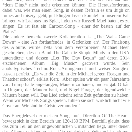
*dem Ding* nicht mehr erkennen können. Die Herausforderung
dabei war, wie man einen Song, in dessen Refrain es um ‚high on
fumes and misery' geht, gut klingen lassen konnte! In unserem Fall
bringen wir Lachgas ins Spiel, indem wir Russell Mael baten, es zu
singen. Es ist fast ein Cartoon-Song - einer der besten auf der
Platte."
Die andere bemerkenswerte Kollaboration ist „The Walls Came
Down“ - eine Art fortlaufendes ‚in Gedenken an‘. Der Finalsong
des Albums wurde 1983 von dem verstorbenen Michael Been
geschrieben, dessen Band The Call die Simple Minds in den USA
unterstützte und dessen „Let The Day Begin“ auf deren 2014
erschienenen Album „Big Music“ gecovert wurde. Sein
apokalyptisches Techno-Rock-Arrangement und weiser Songtext
passen perfekt. „Es war die Zeit, in der Michael gegen Reagan und
Thatcher schoss", erklärt Kerr. „Aber spulen wir ein paar Jahrzehnte
vor: Trump hatte angefangen, Mauern zu bauen, und es gab Orbán
in Ungarn, der Mauern baut, und Nigel Farage, der irgendwelche
Mauern bauen will. Das Lied scheint seine Zeit gefunden zu haben.
Wenn wir Michaels Songs spielen, fühlen sie sich wirklich nicht wie
Cover an. Wir sind im Geiste verbunden."
Das Energielevel der meisten Songs auf „Direction Of The Heart“
bewegt sich in dem Bereich um 120-130 BPM. Burchill glaubt, dass
das zum Teil an den ungewöhnlichen Umständen liegt, unter denen
das Album entstanden ist. „Die spielerische Seite geht verloren,