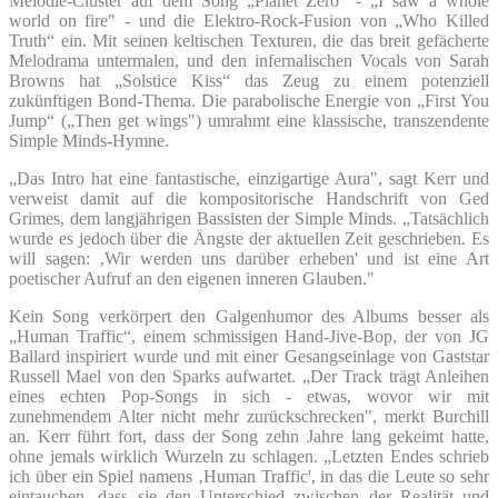
Melodie-Cluster auf dem Song „Planet Zero“ - „I saw a whole
world on fire" - und die Elektro-Rock-Fusion von „Who Killed
Truth“ ein. Mit seinen keltischen Texturen, die das breit gefächerte
Melodrama untermalen, und den infernalischen Vocals von Sarah
Browns hat „Solstice Kiss“ das Zeug zu einem potenziell
zukünftigen Bond-Thema. Die parabolische Energie von „First You
Jump“ („Then get wings") umrahmt eine klassische, transzendente
Simple Minds-Hymne.
„Das Intro hat eine fantastische, einzigartige Aura", sagt Kerr und
verweist damit auf die kompositorische Handschrift von Ged
Grimes, dem langjährigen Bassisten der Simple Minds. „Tatsächlich
wurde es jedoch über die Ängste der aktuellen Zeit geschrieben. Es
will sagen: ‚Wir werden uns darüber erheben' und ist eine Art
poetischer Aufruf an den eigenen inneren Glauben."
Kein Song verkörpert den Galgenhumor des Albums besser als
„Human Traffic“, einem schmissigen Hand-Jive-Bop, der von JG
Ballard inspiriert wurde und mit einer Gesangseinlage von Gaststar
Russell Mael von den Sparks aufwartet. „Der Track trägt Anleihen
eines echten Pop-Songs in sich - etwas, wovor wir mit
zunehmendem Alter nicht mehr zurückschrecken", merkt Burchill
an. Kerr führt fort, dass der Song zehn Jahre lang gekeimt hatte,
ohne jemals wirklich Wurzeln zu schlagen. „Letzten Endes schrieb
ich über ein Spiel namens ‚Human Traffic', in das die Leute so sehr
eintauchen, dass sie den Unterschied zwischen der Realität und