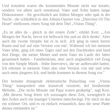
Und trotzdem waren die kommenden Monate nicht nur kreativ,
sondern vor allem auch emotional. Vater und Sohn hatten lange
Diskussionen - für gewöhnlich am frühen Morgen oder spät in der
Nacht - die schließlich in den Album-Opener von „Direction Of The
Heart“ einflossen, einen Song mit dem Titel „Vision Thing“.
„Es ist alles da - gleich in der ersten Zeile", erklärt Kerr. „‚Am
Morgen der Nacht, bevor ich hellwach bin und an dich denke'. Aber
auch die zweite Strophe hat es in sich: ‚Ich ging in einen leeren
Raum und traf auf eine Version von mir'. Während ich bei meinem
Vater lebte, ging ich eines Tages rauf auf den Dachboden und fand
dort Dinge, die meine Mutter und mein Vater im Laufe der Jahre
gesammelt hatten - Familienkram, aber auch unglaublich viel Zeug
von den Simple Minds - frühe Interviews, die sie aufbewahrt hatten.
Ich erkenne in meinem Vater also eine Version von mir und sehe
auch mein jüngeres Ich, und beide kommen in diesem Song vor."
Der beinahe drängende elektronische Pulsschlag von „Vision
Thing“ transportiert eine kunstvoll verzierte, tief berührende
Melodie. „Die sechs Monate mit Papa waren großartig", sagt Kerr.
„Mit diesem Song feiere ich sozusagen diese Zeit, wenngleich in
den Zeilen auch ein trauriger Unterton mitschwingt. Für mich ist das
ein schöner Ort, und es ist einfach erstaunlich, dass die neue Platte
daraus entstanden ist."